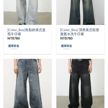
[Color_Boy]有點帥美式直
[Color_Boy] 頂男美式街頭
筒牛仔褲
做舊水洗牛仔褲
NT$
780
NT$
780
選擇規格
選擇規格
此
此
產
產
品
品
有
有
多
多
種
種
款
款
式。
式。
可
可
在
在
產
產
品
品