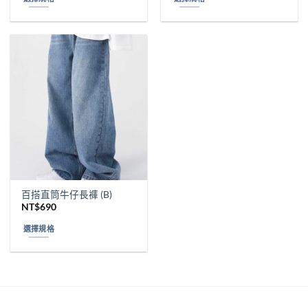
選
選
此
此
項
項
產
產
品
品
有
有
多
多
種
種
款
款
式。
式。
可
可
在
在
產
產
品
品
頁
頁
百搭直筒牛仔長褲 (B)
面
面
NT$
690
選
選
選擇規格
擇
擇
此
選
選
產
項
項
品
有
多