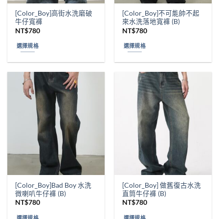
頁
頁
[Color_Boy]高街水洗磨破
[Color_Boy]不可能帥不起
面
面
牛仔寬褲
來水洗落地寬褲 (B)
選
選
NT$
780
NT$
780
擇
擇
選擇規格
選擇規格
選
選
此
此
項
項
產
產
品
品
有
有
多
多
種
種
款
款
式。
式。
可
可
在
在
產
產
品
品
頁
頁
[Color_Boy]Bad Boy 水洗
[Color_Boy] 做舊復古水洗
面
面
微喇叭牛仔褲 (B)
直筒牛仔褲 (B)
選
選
NT$
780
NT$
780
擇
擇
選擇規格
選擇規格