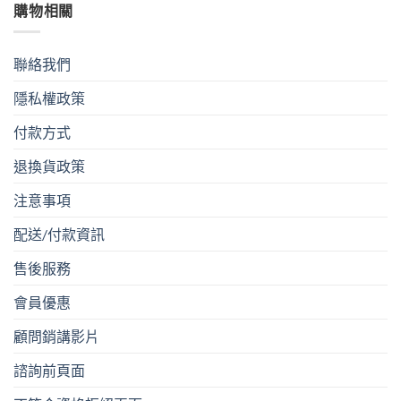
購物相關
種
款
式。
聯絡我們
可
在
隱私權政策
產
品
付款方式
頁
面
退換貨政策
選
注意事項
擇
選
配送/付款資訊
項
售後服務
會員優惠
顧問銷講影片
諮詢前頁面