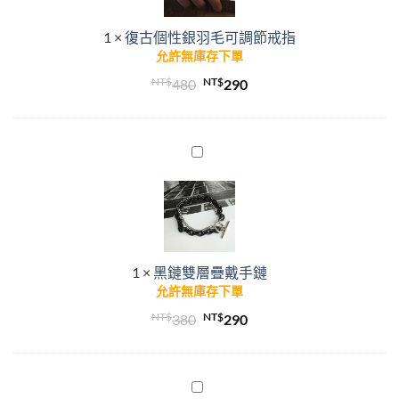
羽
1
×
復古個性銀羽毛可調節戒指
毛
允許無庫存下單
可
調
NT$
原
NT$
目
480
290
節
始
前
戒
價
價
指
格：
格：
黑
鏈
NT$480。
NT$290。
雙
層
疊
戴
1
×
黑鏈雙層疊戴手鏈
手
允許無庫存下單
鏈
NT$
原
NT$
目
380
290
始
前
價
價
格：
格：
嘻