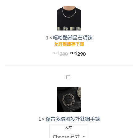
哈
NT$380。
NT$290。
酷
潮
星
芒
1
×
嘻哈酷潮星芒項鍊
項
允許無庫存下單
鍊
NT$
原
NT$
目
380
290
始
前
價
價
格：
格：
復
古
NT$380。
NT$290。
多
環
圈
設
1
×
復古多環圈設計鈦鋼手鍊
計
鈦
尺寸
鋼