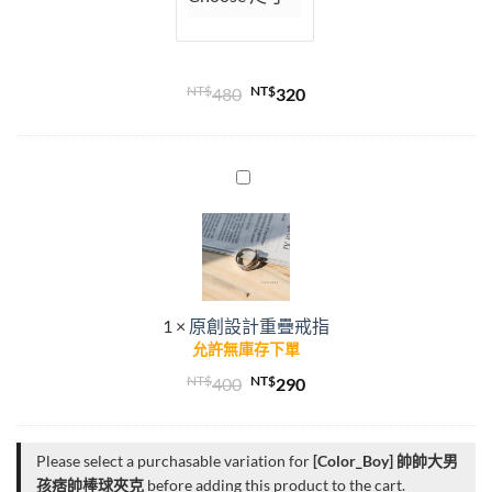
手
鍊
NT$
原
NT$
目
480
320
始
前
價
價
格：
格：
原
創
NT$480。
NT$320。
設
計
重
疊
1
×
原創設計重疊戒指
戒
允許無庫存下單
指
NT$
原
NT$
目
400
290
始
前
價
價
Please select a purchasable variation for
[Color_Boy] 帥帥大男
格：
格：
孩痞帥棒球夾克
before adding this product to the cart.