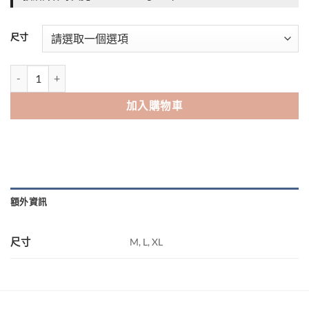
NT$400。
NT$290。
尺寸
[Color_Boy] 帥帥大男孩痞帥棒球夾克 數量
加入購物車
額外資訊
尺寸
M, L, XL