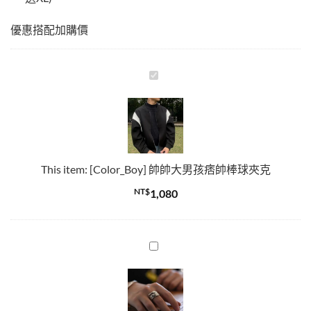
優惠搭配加購價
[Color_Boy]
帥
帥
大
男
孩
This item:
[Color_Boy] 帥帥大男孩痞帥棒球夾克
痞
帥
NT$
1,080
棒
球
夾
復
克
古
個
性
銀