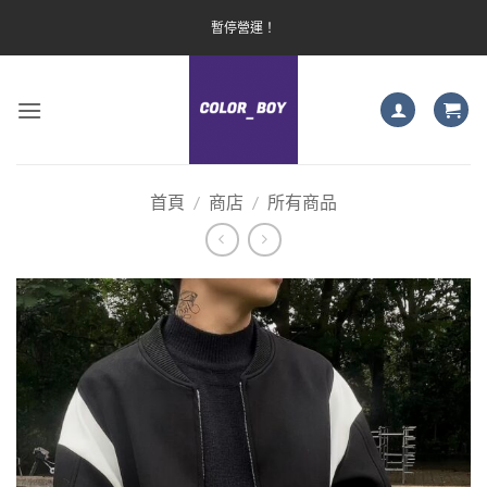
Skip
暫停營運！
to
content
首頁
/
商店
/
所有商品