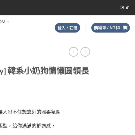
OM
登入 / 註冊
購物車 /
NT$
0
_Boy] 韓系小奶狗慵懶圓領長
讓人忍不住想靠近的溫柔氛圍！
版型，給你滿滿的舒適感，