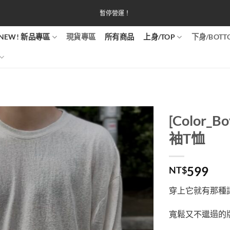
暫停營運！
NEW! 新品專區
現貨專區
所有商品
上身/TOP
下身/BOTT
[Color
袖T恤
599
NT$
穿上它就有那種
寬鬆又不邋遢的