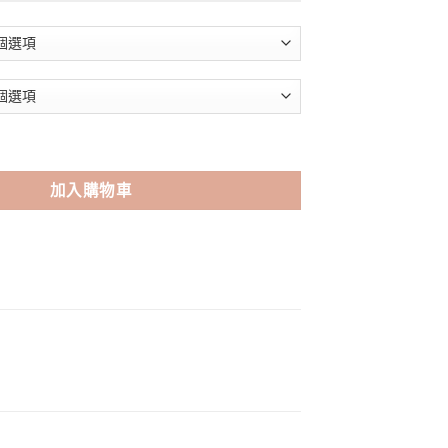
NT$290。
 韓系小奶狗慵懶圓領長袖T恤 數量
加入購物車