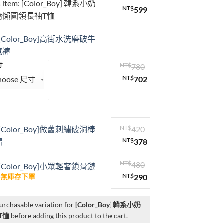
 item:
[Color_Boy] 韓系小奶
NT$
599
慵懶圓領長袖T恤
[Color_Boy]高街水洗磨破牛
寬褲
NT$
原
780
寸
NT$
始
目
702
價
前
格：
價
NT$780。
格：
NT$702。
NT$
原
[Color_Boy]做舊刺繡破洞棒
420
NT$
始
目
帽
378
價
前
NT$
原
480
格：
價
[Color_Boy]小眾輕奢鎖骨鏈
NT$
始
目
290
許無庫存下單
NT$420。
格：
價
前
NT$378。
格：
價
purchasable variation for
[Color_Boy] 韓系小奶
NT$480。
格：
T恤
before adding this product to the cart.