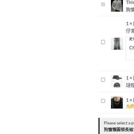
This
[Color_Boy]
狗
韓
系
1
×
小
仔
奶
狗
尺
[Color_Boy]
慵
高
懶
街
圓
水
領
洗
長
磨
1
×
[Color_Boy]
袖
破
球
做
T
牛
舊
恤
仔
1
×
刺
[Color_Boy]
寬
允
繡
小
褲
破
眾
洞
輕
Please select a 
棒
奢
狗慵懶圓領長袖