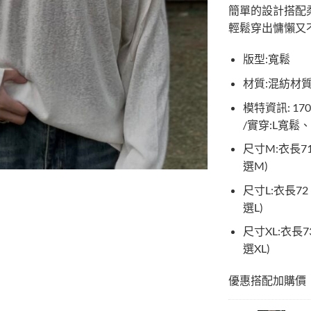
簡單的設計搭配
輕鬆穿出慵懶又
版型:寬鬆
材質:混紡材
模特資訊: 170
/實穿:L寬鬆、1
尺寸M:衣長71 |
選M)
尺寸L:衣長72 |
選L)
尺寸XL:衣長73 
選XL)
優惠搭配加購價