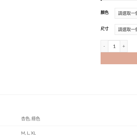
球
鎖
帽
骨
顏色
鏈
尺寸
[Color_Boy]
杏色, 綠色
M, L, XL