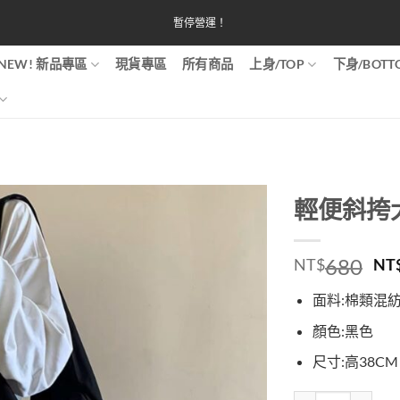
暫停營運！
NEW! 新品專區
現貨專區
所有商品
上身/TOP
下身/BOTT
輕便斜挎
原
680
NT$
NT
始
面料:棉類混
價
格
顏色:黑色
N
尺寸:高38CM