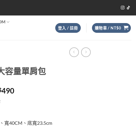
OM
登入 / 註冊
購物車 /
NT$
0
大容量單肩包
目
490
$
前
紡
價
：
格：
T$680。
NT$490。
、寬40CM、底寬23.5cm