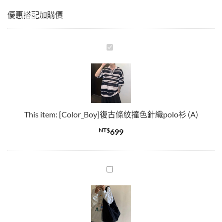
優惠搭配加購價
[Color_Boy]
復
古
條
紋
撞
This item:
[Color_Boy]復古條紋撞色針織polo衫 (A)
色
針
NT$
699
織
polo
衫
輕
(A)
便
斜
挎
大