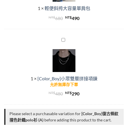
容
1
×
輕便斜挎大容量單肩包
量
單
NT$
原
NT$
目
680
490
肩
始
前
包
價
價
格：
格：
[Color_Boy]
小
NT$680。
NT$490。
眾
雙
層
拼
1
×
[Color_Boy]小眾雙層拼接項鍊
接
允許無庫存下單
項
鍊
NT$
原
NT$
目
480
290
始
前
價
價
Please select a purchasable variation for
[Color_Boy]復古條紋
格：
格：
撞色針織polo衫 (A)
before adding this product to the cart.
NT$480。
NT$290。