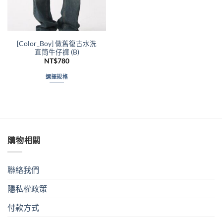
[Color_Boy] 做舊復古水洗
直筒牛仔褲 (B)
NT$
780
選擇規格
此
產
品
有
多
購物相關
種
款
式。
聯絡我們
可
在
隱私權政策
產
品
付款方式
頁